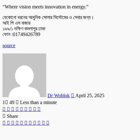
“Where vision meets innovation in energy.”
যেকোনো ধরনের আধুনিক সোলার সিস্টেমের ও সেবার জন্য।
আই পি এস বাজার
১৬৯/১ দক্ষিণ কমলাপুর ঢাকা
ফোন :01749426789
source
Send
an
email
Dr Woblok
April 25, 2025
1
49
Less than a minute
Facebook
X
LinkedIn
Tumblr
Pinterest
Reddit
VKontakte
Odnoklassniki
Pocket
Share
Facebook
X
LinkedIn
Tumblr
Pinterest
Reddit
VKontakte
Odnoklassniki
Pocket
Share
Print
via
Email