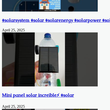
#solarsystem #solar #solarenergy #solarpower #sol
April 25, 2025
Mini panel solar increíble⚡️ #solar
April 25, 2025