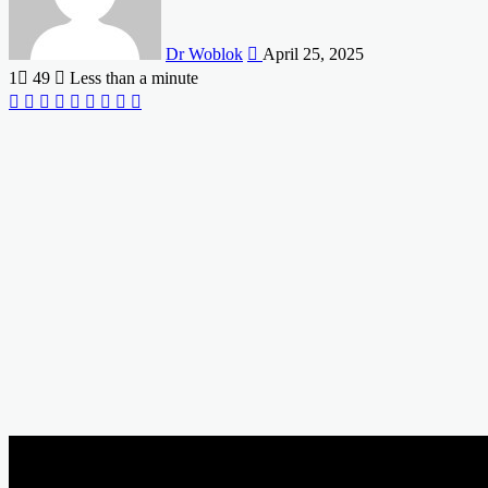
Dr Woblok
April 25, 2025
1
49
Less than a minute
Facebook
X
LinkedIn
Tumblr
Pinterest
Reddit
VKontakte
Odnoklassniki
Pocket